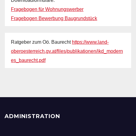
Downloadformulare:
Fragebogen für Wohnungswerber
Fragebogen Bewerbung Baugrundstück
Ratgeber zum Oö. Baurecht
https://www.land-
oberoesterreich.gv.at/files/publikationen/ikd_modern
es_baurecht.pdf
ADMINISTRATION