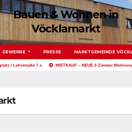
Bauen & Wohnen in
Vöcklamarkt
GEWERBE
PRESSE
MARKTGEMEINDE VÖCK
/ Lehrstraße 7 c
MIETKAUF – NEUE 2-Zimmer Wohnung / mit 
arkt