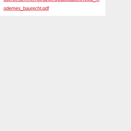
odernes_baurecht.pdf